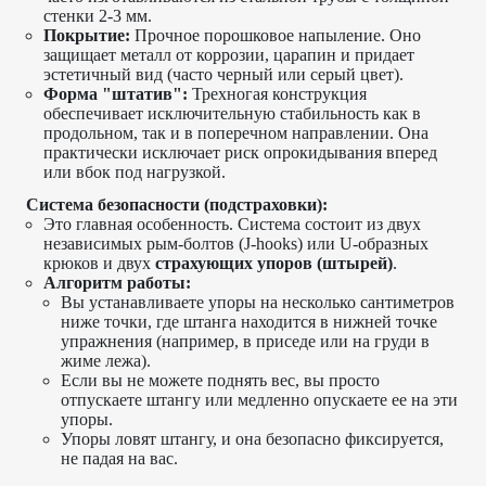
стенки 2-3 мм.
Покрытие:
Прочное порошковое напыление. Оно
защищает металл от коррозии, царапин и придает
эстетичный вид (часто черный или серый цвет).
Форма "штатив":
Трехногая конструкция
обеспечивает исключительную стабильность как в
продольном, так и в поперечном направлении. Она
практически исключает риск опрокидывания вперед
или вбок под нагрузкой.
Система безопасности (подстраховки):
Это главная особенность. Система состоит из двух
независимых рым-болтов (J-hooks) или U-образных
крюков и двух
страхующих упоров (штырей)
.
Алгоритм работы:
Вы устанавливаете упоры на несколько сантиметров
ниже точки, где штанга находится в нижней точке
упражнения (например, в приседе или на груди в
жиме лежа).
Если вы не можете поднять вес, вы просто
отпускаете штангу или медленно опускаете ее на эти
упоры.
Упоры ловят штангу, и она безопасно фиксируется,
не падая на вас.